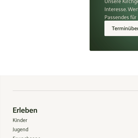
Unsere Kirchge
Interesse. Wer
Passendes für 
Terminüber
Erleben
Kinder
Jugend