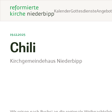
Kalender
Gottesdienste
Angebot
19.12.2025
Chili
Kirchgemeindehaus Niederbipp
Wir reisen nach Buchsi an die regionale Weihnachtsfei