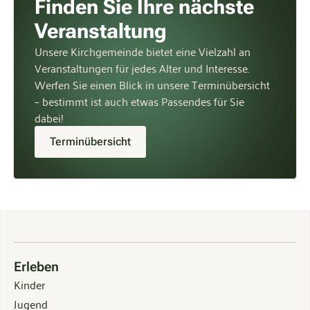
Finden Sie Ihre nächste
Veranstaltung
Unsere Kirchgemeinde bietet eine Vielzahl an
Veranstaltungen für jedes Alter und Interesse.
Werfen Sie einen Blick in unsere Terminübersicht
– bestimmt ist auch etwas Passendes für Sie
dabei!
Terminübersicht
Erleben
Kinder
Jugend