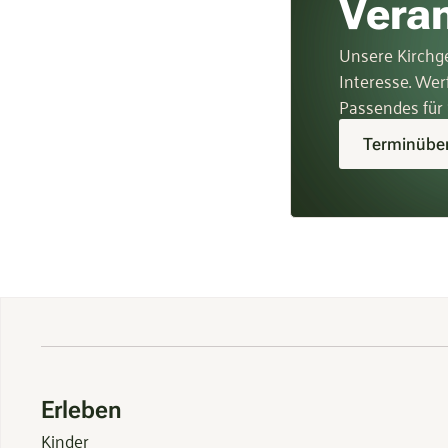
Vera
Unsere Kirchge
Interesse. Wer
Passendes für 
Terminüber
Erleben
Kinder