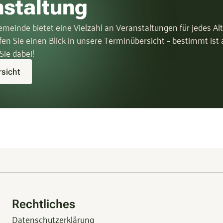
nstaltung
meinde bietet eine Vielzahl an Veranstaltungen für jedes Al
fen Sie einen Blick in unsere Terminübersicht – bestimmt ist
Sie dabei!
sicht
Rechtliches
Datenschutzerklärung