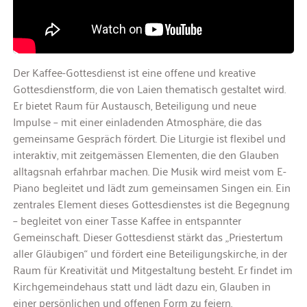
Der Kaffee-Gottesdienst ist eine offene und kreative
Gottesdienstform, die von Laien thematisch gestaltet wird.
Er bietet Raum für Austausch, Beteiligung und neue
Impulse – mit einer einladenden Atmosphäre, die das
gemeinsame Gespräch fördert. Die Liturgie ist flexibel und
interaktiv, mit zeitgemässen Elementen, die den Glauben
alltagsnah erfahrbar machen. Die Musik wird meist vom E-
Piano begleitet und lädt zum gemeinsamen Singen ein. Ein
zentrales Element dieses Gottesdienstes ist die Begegnung
– begleitet von einer Tasse Kaffee in entspannter
Gemeinschaft. Dieser Gottesdienst stärkt das „Priestertum
aller Gläubigen“ und fördert eine Beteiligungskirche, in der
Raum für Kreativität und Mitgestaltung besteht. Er findet im
Kirchgemeindehaus statt und lädt dazu ein, Glauben in
einer persönlichen und offenen Form zu feiern.