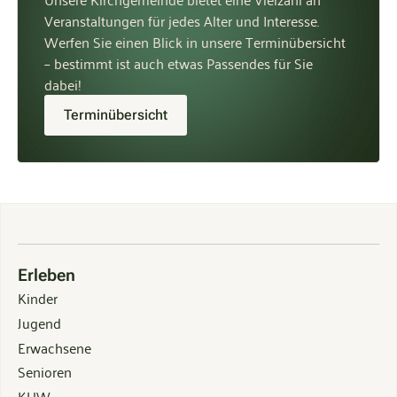
Veranstaltungen für jedes Alter und Interesse.
Werfen Sie einen Blick in unsere Terminübersicht
– bestimmt ist auch etwas Passendes für Sie
dabei!
Terminübersicht
Erleben
Kinder
Jugend
Erwachsene
Senioren
KUW