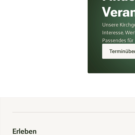
Vera
Unsere Kirchge
Interesse. Wer
Passendes für 
Terminüber
Erleben