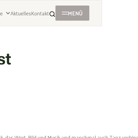
Aktuelles
Kontakt
MENÜ
e
st
k, das Wort, Bild und Musik und manchmal auch Tanz verbinde