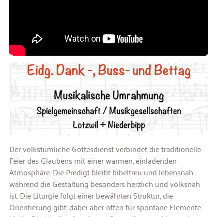
Der volkstümliche Gottesdienst verbindet die traditionelle
Feier des Glaubens mit einer warmen, einladenden
Atmosphäre. Die Predigt bleibt bibeltreu und lebensnah,
während die Gestaltung besonders herzlich und volksnah
ist. Die Liturgie folgt einer bewährten Struktur, die
Orientierung gibt, dabei aber offen für spontane Elemente